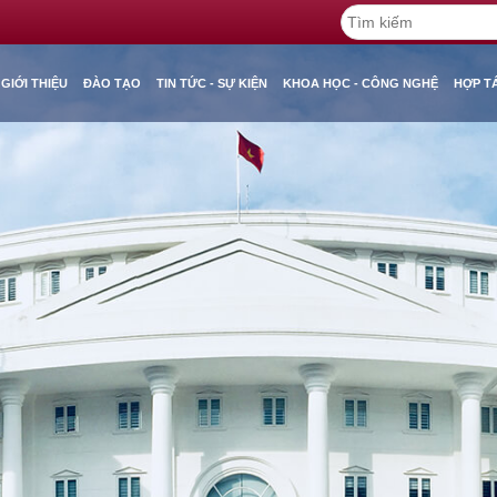
GIỚI THIỆU
ĐÀO TẠO
TIN TỨC - SỰ KIỆN
KHOA HỌC - CÔNG NGHỆ
HỢP T