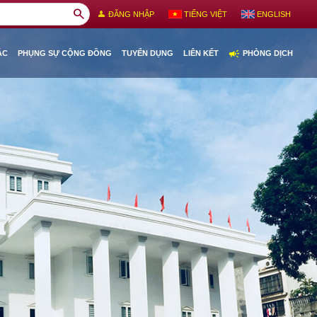
search
person
ĐĂNG NHẬP
TIẾNG VIỆT
ENGLISH
campaign
ÁC
PHỤNG SỰ CỘNG ĐỒNG
TUYỂN DỤNG
LIÊN KẾT
PHÒNG DỊCH