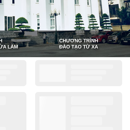
H
CHƯƠNG TRÌNH
ỪA LÀM
ĐÀO TẠO TỪ XA