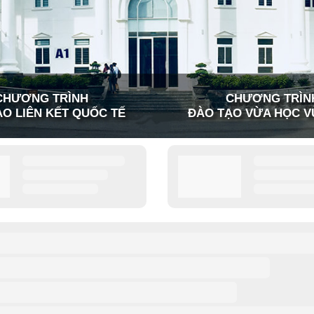
CHƯƠNG TRÌNH
CHƯƠNG TRÌN
O LIÊN KẾT QUỐC TẾ
ĐÀO TẠO VỪA HỌC V