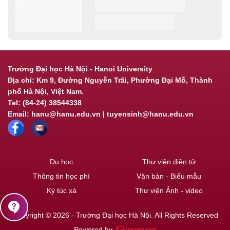
Trường Đại học Hà Nội - Hanoi University
Địa chỉ: Km 9, Đường Nguyễn Trãi, Phường Đại Mỗ, Thành
phố Hà Nội, Việt Nam.
Tel: (84-24) 38544338
Email: hanu@hanu.edu.vn | tuyensinh@hanu.edu.vn
Du học
Thư viện điện tử
Thông tin học phí
Văn bản - Biểu mẫu
Ký túc xá
Thư viện Ảnh - video
contact_support
Copyright © 2026 - Trường Đại học Hà Nội. All Rights Reserved
Powered by