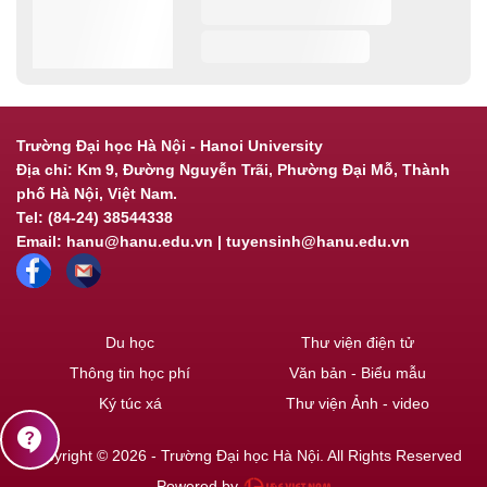
Trường Đại học Hà Nội - Hanoi University
Địa chỉ: Km 9, Đường Nguyễn Trãi, Phường Đại Mỗ, Thành
phố Hà Nội, Việt Nam.
Tel: (84-24) 38544338
Email: hanu@hanu.edu.vn | tuyensinh@hanu.edu.vn
Du học
Thư viện điện tử
Thông tin học phí
Văn bản - Biểu mẫu
Ký túc xá
Thư viện Ảnh - video
contact_support
Copyright © 2026 - Trường Đại học Hà Nội. All Rights Reserved
Powered by