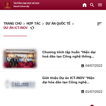
home
search
menu
TRƯỜNG ĐẠI HỌC HÀ NỘI
Hanoi University
sort
TRANG CHỦ
HỢP TÁC
DỰ ÁN QUỐC TẾ
arrow_forward_ios
arrow_forward_ios
arrow_forward_ios
cached
DỰ ÁN ICT-INOV
Chương trình tập huấn “Hiện đại 
hoá đào tạo Công nghệ thông...
04/07/2022
calendar_month
Giới thiệu Dự án ICT-INOV “Hiện 
đại hóa đào tạo Công nghệ...
01/07/2022
calendar_month