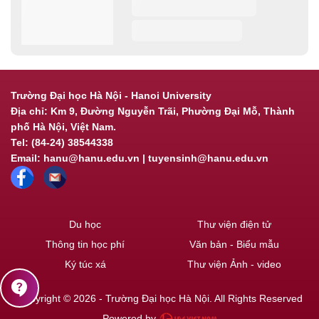
Trường Đại học Hà Nội - Hanoi University
Địa chỉ: Km 9, Đường Nguyễn Trãi, Phường Đại Mỗ, Thành
phố Hà Nội, Việt Nam.
Tel: (84-24) 38544338
Email: hanu@hanu.edu.vn | tuyensinh@hanu.edu.vn
Du học
Thư viện điện tử
Thông tin học phí
Văn bản - Biểu mẫu
Ký túc xá
Thư viện Ảnh - video
contact_support
Copyright © 2026 - Trường Đại học Hà Nội. All Rights Reserved
Powered by