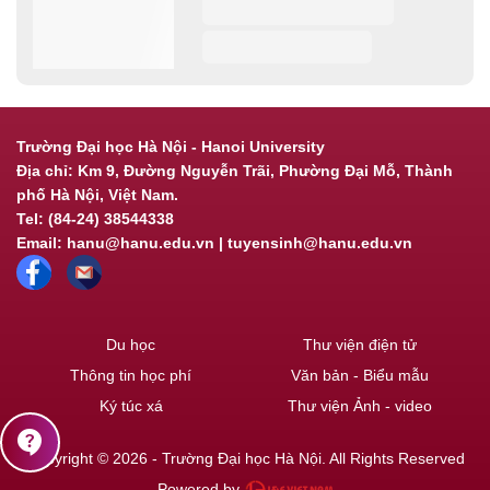
Trường Đại học Hà Nội - Hanoi University
Địa chỉ: Km 9, Đường Nguyễn Trãi, Phường Đại Mỗ, Thành
phố Hà Nội, Việt Nam.
Tel: (84-24) 38544338
Email: hanu@hanu.edu.vn | tuyensinh@hanu.edu.vn
Du học
Thư viện điện tử
Thông tin học phí
Văn bản - Biểu mẫu
Ký túc xá
Thư viện Ảnh - video
contact_support
Copyright © 2026 - Trường Đại học Hà Nội. All Rights Reserved
Powered by