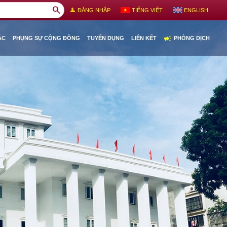
search
person
ĐĂNG NHẬP
TIẾNG VIỆT
ENGLISH
campaign
ÁC
PHỤNG SỰ CỘNG ĐỒNG
TUYỂN DỤNG
LIÊN KẾT
PHÒNG DỊCH