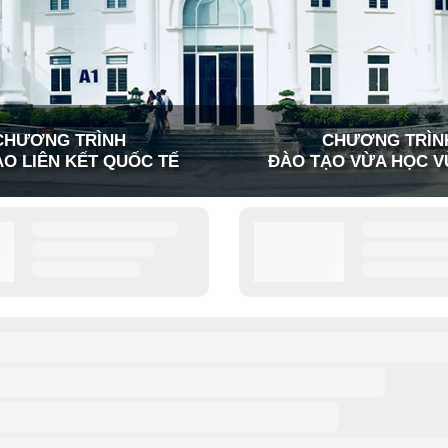
CHƯƠNG TRÌNH
CHƯƠNG TRÌN
O LIÊN KẾT QUỐC TẾ
ĐÀO TẠO VỪA HỌC V