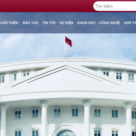
GIỚI THIỆU
ĐÀO TẠO
TIN TỨC - SỰ KIỆN
KHOA HỌC - CÔNG NGHỆ
HỢP T