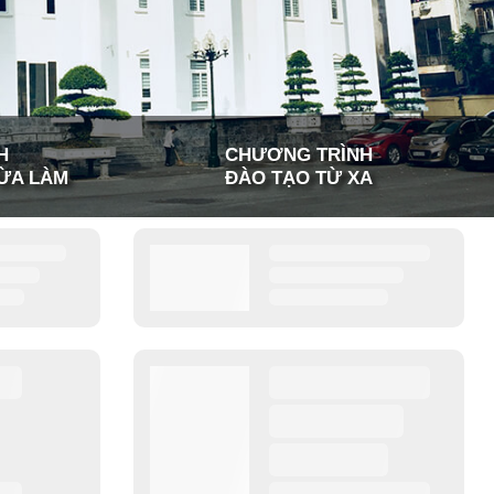
H
CHƯƠNG TRÌNH
ỪA LÀM
ĐÀO TẠO TỪ XA