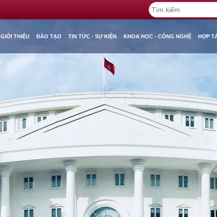
GIỚI THIỆU
ĐÀO TẠO
TIN TỨC - SỰ KIỆN
KHOA HỌC - CÔNG NGHỆ
HỢP T