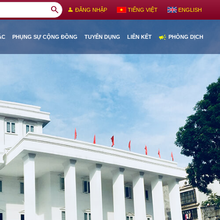
search
person
ĐĂNG NHẬP
TIẾNG VIỆT
ENGLISH
campaign
ÁC
PHỤNG SỰ CỘNG ĐỒNG
TUYỂN DỤNG
LIÊN KẾT
PHÒNG DỊCH