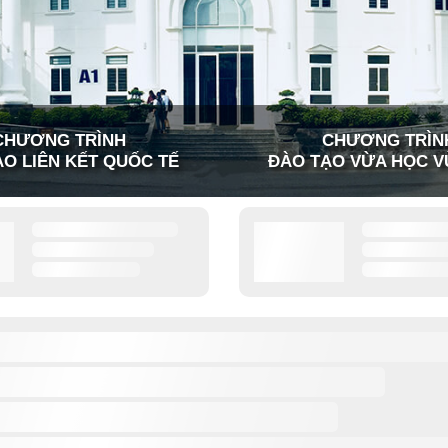
CHƯƠNG TRÌNH
CHƯƠNG TRÌN
O LIÊN KẾT QUỐC TẾ
ĐÀO TẠO VỪA HỌC V