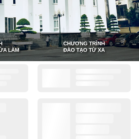
H
CHƯƠNG TRÌNH
ỪA LÀM
ĐÀO TẠO TỪ XA