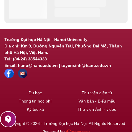
Trường Đại học Hà Nội - Hanoi University
Địa chỉ: Km 9, Đường Nguyễn Trãi, Phường Đại Mỗ, Thành
phố Hà Nội, Việt Nam.
Tel: (84-24) 38544338
Email: hanu@hanu.edu.vn | tuyensinh@hanu.edu.vn
Du học
Thư viện điện tử
Thông tin học phí
Văn bản - Biểu mẫu
Ký túc xá
Thư viện Ảnh - video
contact_support
Copyright © 2026 - Trường Đại học Hà Nội. All Rights Reserved
Powered by