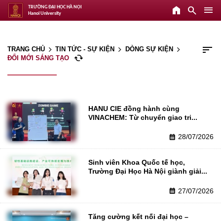
home
search
menu
TRƯỜNG ĐẠI HỌC HÀ NỘI
Hanoi University
sort
TRANG CHỦ
TIN TỨC - SỰ KIỆN
DÒNG SỰ KIỆN
arrow_forward_ios
arrow_forward_ios
arrow_forward_ios
cached
ĐỔI MỚI SÁNG TẠO
HANU CIE đồng hành cùng 
VINACHEM: Từ chuyển giao tri...
28/07/2026
calendar_month
Sinh viên Khoa Quốc tế học, 
Trường Đại Học Hà Nội giành giải...
27/07/2026
calendar_month
Tăng cường kết nối đại học – 