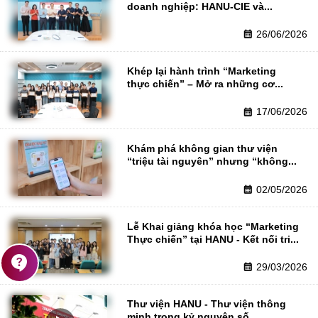
doanh nghiệp: HANU-CIE và...
26/06/2026
calendar_month
Khép lại hành trình “Marketing 
thực chiến” – Mở ra những cơ...
17/06/2026
calendar_month
Khám phá không gian thư viện 
“triệu tài nguyên” nhưng “không...
02/05/2026
calendar_month
Lễ Khai giảng khóa học “Marketing 
Thực chiến” tại HANU - Kết nối tri...
contact_support
29/03/2026
calendar_month
Thư viện HANU - Thư viện thông 
minh trong kỷ nguyên số