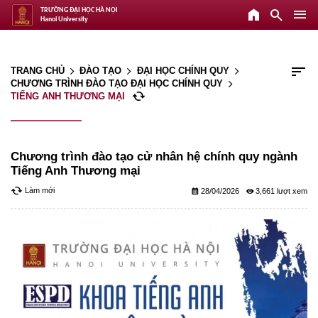
home
search
menu
TRƯỜNG ĐẠI HỌC HÀ NỘI
Hanoi University
sort
TRANG CHỦ
ĐÀO TẠO
ĐẠI HỌC CHÍNH QUY
arrow_forward_ios
arrow_forward_ios
arrow_forward_ios
CHƯƠNG TRÌNH ĐÀO TẠO ĐẠI HỌC CHÍNH QUY
arrow_forward_ios
cached
TIẾNG ANH THƯƠNG MẠI
Chương trình đào tạo cử nhân hệ chính quy ngành
Tiếng Anh Thương mại
cached
Làm mới
calendar_month
remove_red_eye
28/04/2026
3,661