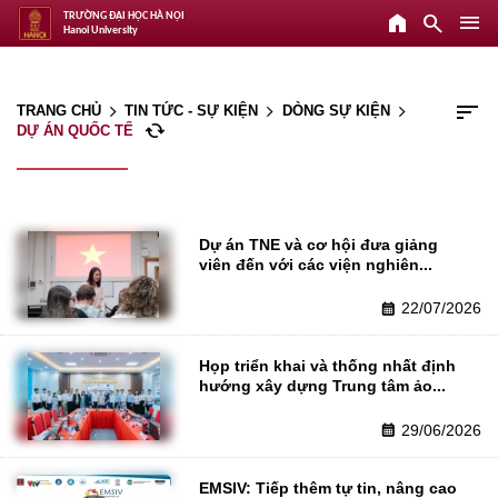
home
search
menu
TRƯỜNG ĐẠI HỌC HÀ NỘI
Hanoi University
sort
TRANG CHỦ
TIN TỨC - SỰ KIỆN
DÒNG SỰ KIỆN
arrow_forward_ios
arrow_forward_ios
arrow_forward_ios
cached
DỰ ÁN QUỐC TẾ
Dự án TNE và cơ hội đưa giảng 
viên đến với các viện nghiên...
22/07/2026
calendar_month
Họp triển khai và thống nhất định 
hướng xây dựng Trung tâm ảo...
29/06/2026
calendar_month
EMSIV: Tiếp thêm tự tin, nâng cao 