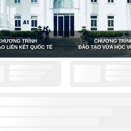
CHƯƠNG TRÌNH
CHƯƠNG TRÌN
O LIÊN KẾT QUỐC TẾ
ĐÀO TẠO VỪA HỌC V