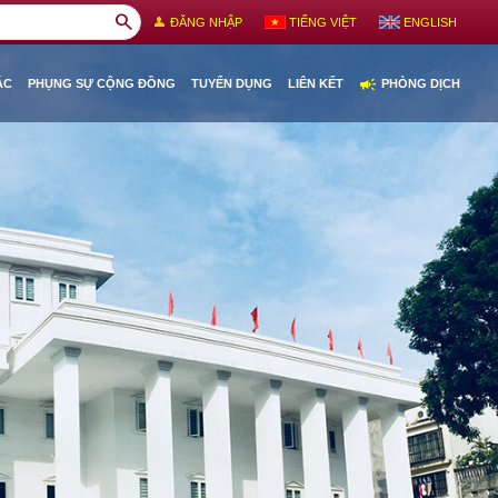
search
person
ĐĂNG NHẬP
TIẾNG VIỆT
ENGLISH
campaign
ÁC
PHỤNG SỰ CỘNG ĐỒNG
TUYỂN DỤNG
LIÊN KẾT
PHÒNG DỊCH