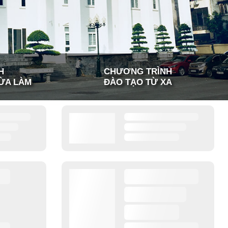
H
CHƯƠNG TRÌNH
ỪA LÀM
ĐÀO TẠO TỪ XA