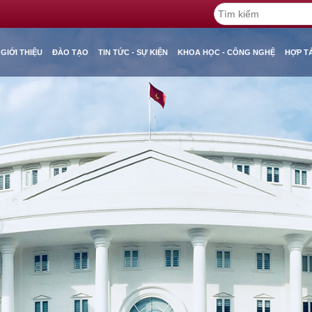
GIỚI THIỆU
ĐÀO TẠO
TIN TỨC - SỰ KIỆN
KHOA HỌC - CÔNG NGHỆ
HỢP T