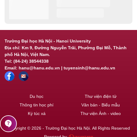
Trường Đại học Hà Nội - Hanoi University
Địa chỉ: Km 9, Đường Nguyễn Trãi, Phường Đại Mỗ, Thành
phố Hà Nội, Việt Nam.
Tel: (84-24) 38544338
Email: hanu@hanu.edu.vn | tuyensinh@hanu.edu.vn
Du học
Thư viện điện tử
Thông tin học phí
Văn bản - Biểu mẫu
Ký túc xá
Thư viện Ảnh - video
contact_support
Copyright © 2026 - Trường Đại học Hà Nội. All Rights Reserved
Powered by