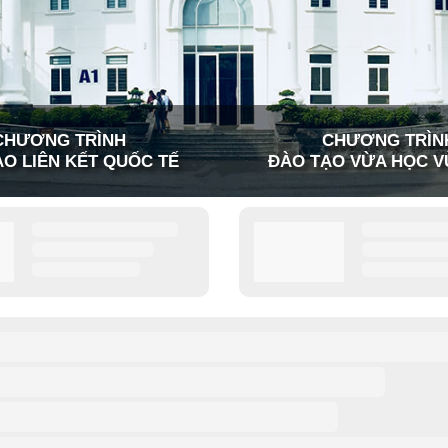
CHƯƠNG TRÌNH
CHƯƠNG TRÌN
O LIÊN KẾT QUỐC TẾ
ĐÀO TẠO VỪA HỌC V