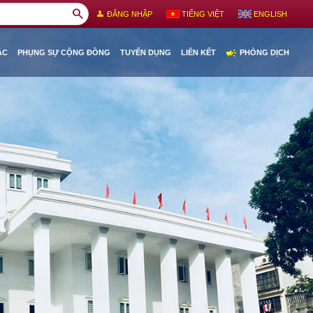
search
person
ĐĂNG NHẬP
TIẾNG VIỆT
ENGLISH
campaign
ÁC
PHỤNG SỰ CỘNG ĐỒNG
TUYỂN DỤNG
LIÊN KẾT
PHÒNG DỊCH