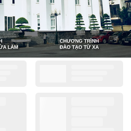
H
CHƯƠNG TRÌNH
ỪA LÀM
ĐÀO TẠO TỪ XA