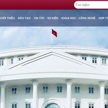
GIỚI THIỆU
ĐÀO TẠO
TIN TỨC - SỰ KIỆN
KHOA HỌC - CÔNG NGHỆ
HỢP T