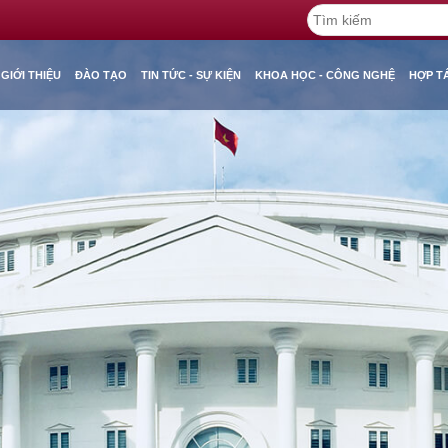
GIỚI THIỆU
ĐÀO TẠO
TIN TỨC - SỰ KIỆN
KHOA HỌC - CÔNG NGHỆ
HỢP T