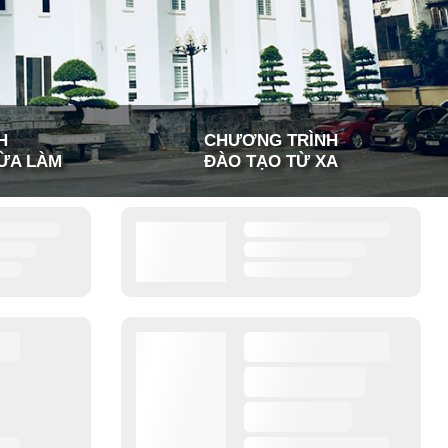
H
CHƯƠNG TRÌNH
ỪA LÀM
ĐÀO TẠO TỪ XA