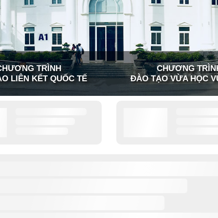
CHƯƠNG TRÌNH
CHƯƠNG TRÌN
O LIÊN KẾT QUỐC TẾ
ĐÀO TẠO VỪA HỌC V