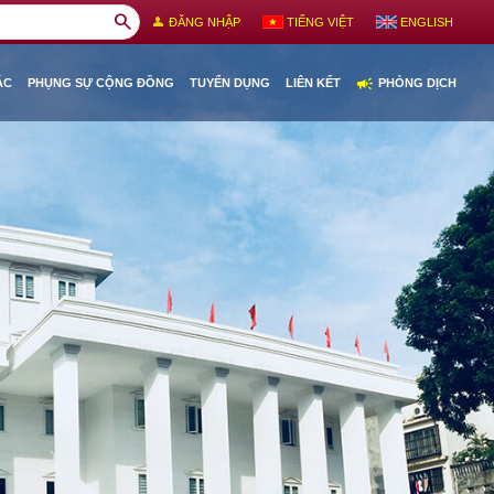
search
person
ĐĂNG NHẬP
TIẾNG VIỆT
ENGLISH
campaign
ÁC
PHỤNG SỰ CỘNG ĐỒNG
TUYỂN DỤNG
LIÊN KẾT
PHÒNG DỊCH