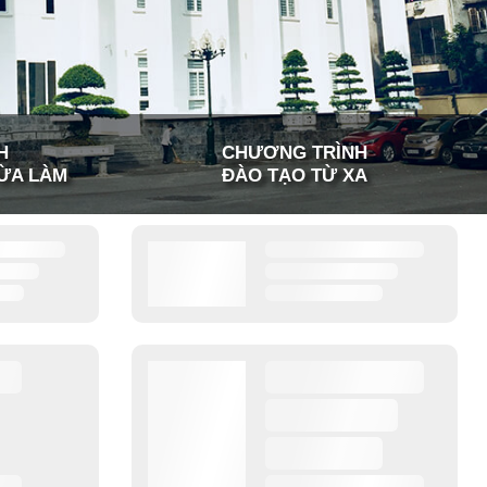
H
CHƯƠNG TRÌNH
ỪA LÀM
ĐÀO TẠO TỪ XA