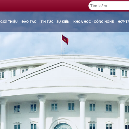
GIỚI THIỆU
ĐÀO TẠO
TIN TỨC - SỰ KIỆN
KHOA HỌC - CÔNG NGHỆ
HỢP T