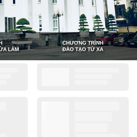
H
CHƯƠNG TRÌNH
ỪA LÀM
ĐÀO TẠO TỪ XA