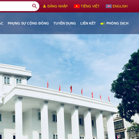
search
person
ĐĂNG NHẬP
TIẾNG VIỆT
ENGLISH
campaign
ÁC
PHỤNG SỰ CỘNG ĐỒNG
TUYỂN DỤNG
LIÊN KẾT
PHÒNG DỊCH