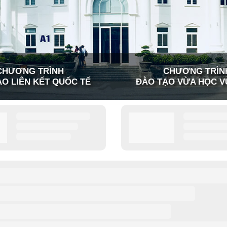
CHƯƠNG TRÌNH
CHƯƠNG TRÌN
O LIÊN KẾT QUỐC TẾ
ĐÀO TẠO VỪA HỌC V