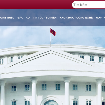
GIỚI THIỆU
ĐÀO TẠO
TIN TỨC - SỰ KIỆN
KHOA HỌC - CÔNG NGHỆ
HỢP T