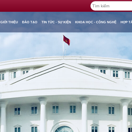
GIỚI THIỆU
ĐÀO TẠO
TIN TỨC - SỰ KIỆN
KHOA HỌC - CÔNG NGHỆ
HỢP T