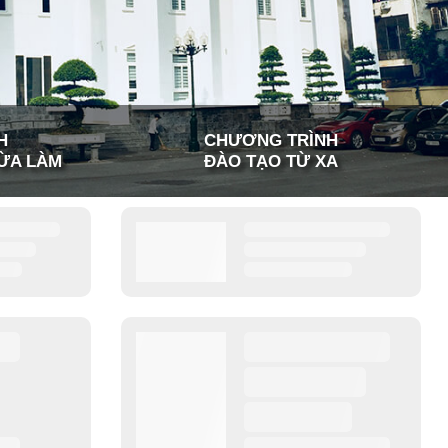
H
CHƯƠNG TRÌNH
ỪA LÀM
ĐÀO TẠO TỪ XA