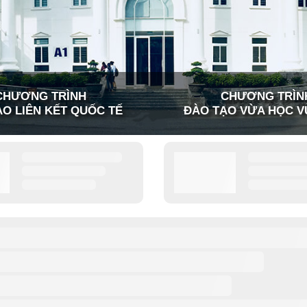
CHƯƠNG TRÌNH
CHƯƠNG TRÌN
O LIÊN KẾT QUỐC TẾ
ĐÀO TẠO VỪA HỌC V