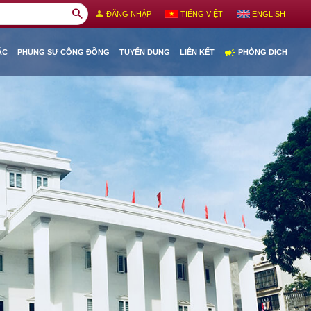
search
person
ĐĂNG NHẬP
TIẾNG VIỆT
ENGLISH
campaign
ÁC
PHỤNG SỰ CỘNG ĐỒNG
TUYỂN DỤNG
LIÊN KẾT
PHÒNG DỊCH