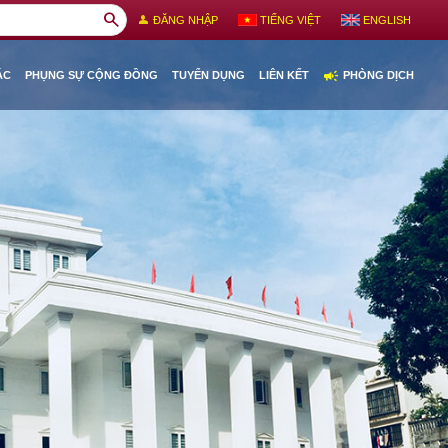
search
person
ĐĂNG NHẬP
TIẾNG VIỆT
ENGLISH
campaign
ÁC
PHỤNG SỰ CỘNG ĐỒNG
TUYỂN DỤNG
LIÊN KẾT
PHÒNG DỊCH