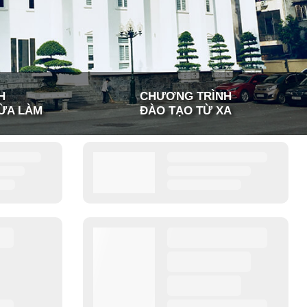
H
CHƯƠNG TRÌNH
ỪA LÀM
ĐÀO TẠO TỪ XA