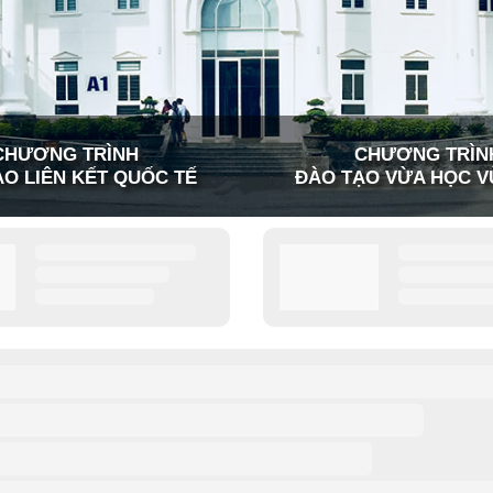
CHƯƠNG TRÌNH
CHƯƠNG TRÌN
O LIÊN KẾT QUỐC TẾ
ĐÀO TẠO VỪA HỌC V