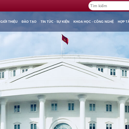
GIỚI THIỆU
ĐÀO TẠO
TIN TỨC - SỰ KIỆN
KHOA HỌC - CÔNG NGHỆ
HỢP T