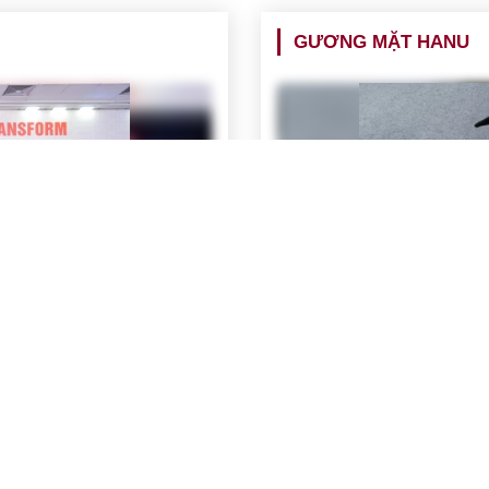
GƯƠNG MẶT HANU
 trường: Tri ân và Gắn kết
Hành trình 1 thập kỷ với 
ờng Đại học Hà Nội, các cựu 
Ngày 04/7/2026 Cuối cùng ngà