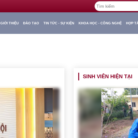
GIỚI THIỆU
ĐÀO TẠO
TIN TỨC - SỰ KIỆN
KHOA HỌC - CÔNG NGHỆ
HỢP T
SINH VIÊN HIỆN TẠI