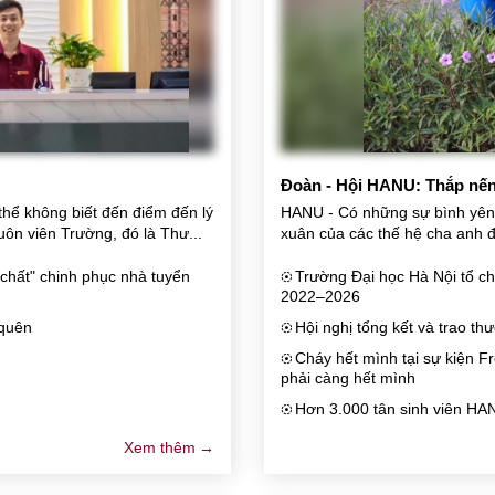
Đoàn - Hội HANU: Thắp nến 
hể không biết đến điểm đến lý 
HANU - Có những sự bình yên 
ôn viên Trường, đó là Thư...
xuân của các thế hệ cha anh đi
hất" chinh phục nhà tuyển
Trường Đại học Hà Nội tổ ch
filter_tilt_shift
2022–2026
 quên
Hội nghị tổng kết và trao t
filter_tilt_shift
Cháy hết mình tại sự kiện F
filter_tilt_shift
phải càng hết mình
Hơn 3.000 tân sinh viên HA
filter_tilt_shift
Xem thêm