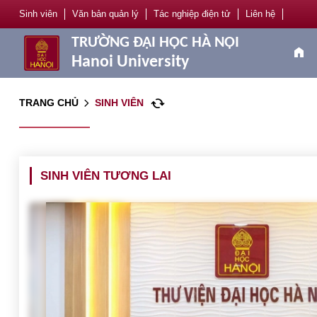
Sinh viên
Văn bản quản lý
Tác nghiệp điện tử
Liên hệ
TRƯỜNG ĐẠI HỌC HÀ NỘI
home
Hanoi University
cached
TRANG CHỦ
SINH VIÊN
arrow_forward_ios
SINH VIÊN TƯƠNG LAI