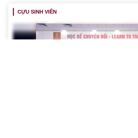
CỰU SINH VIÊN
Sinh viên tiếng Anh Khóa 1975 - 1979 kỷ niệm 50 năm nhập
HANU - Sáng ngày 9 tháng 11 năm 2025, tại Hội trường A1, Trư