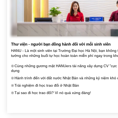
Thư viện - người bạn đồng hành đối với mỗi sinh viên
HANU - Là một sinh viên tại Trường Đại học Hà Nội, bạn không t
tưởng cho những buổi tự học hoàn toàn miễn phí ngay trong khu
Cùng những gương mặt HANUers tài năng xây dựng CV "cực c
filter_tilt_shift
dụng
Hành trình đến với đất nước Nhật Bản và những kỷ niệm khó
filter_tilt_shift
Trải nghiệm đi học trao đổi ở Nhật Bản
filter_tilt_shift
Tại sao đi học trao đổi? Vì nó quá xứng đáng!
filter_tilt_shift