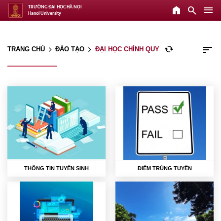
home
search
menu
TRƯỜNG ĐẠI HỌC HÀ NỘI
Hanoi University
sort
cached
TRANG CHỦ
ĐÀO TẠO
ĐẠI HỌC CHÍNH QUY
arrow_forward_ios
arrow_forward_ios
THÔNG TIN TUYỂN SINH
ĐIỂM TRÚNG TUYỂN