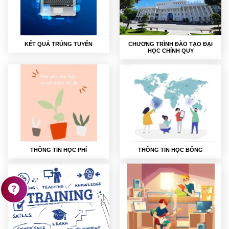
KẾT QUẢ TRÚNG TUYỂN
CHƯƠNG TRÌNH ĐÀO TẠO ĐẠI
HỌC CHÍNH QUY
THÔNG TIN HỌC PHÍ
THÔNG TIN HỌC BỔNG
contact_support