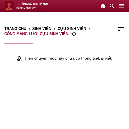
home
search
menu
TRƯỜNG ĐẠI HỌC HÀ NỘI
Hanoi University
sort
TRANG CHỦ
SINH VIÊN
CỰU SINH VIÊN
arrow_forward_ios
arrow_forward_ios
arrow_forward_ios
cached
CỔNG MẠNG LƯỚI CỰU SINH VIÊN
search_off
Hiện chuyên mục này chưa có thông tin/bài viết.