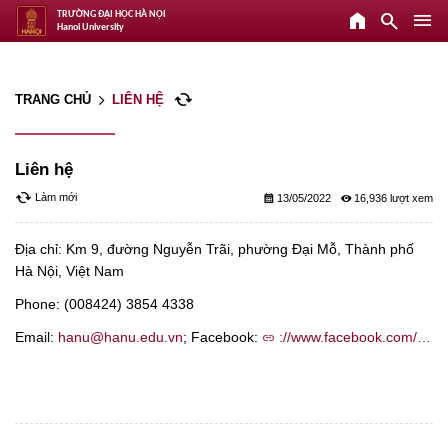
home
search
menu
TRƯỜNG ĐẠI HỌC HÀ NỘI
Hanoi University
cached
TRANG CHỦ
LIÊN HỆ
arrow_forward_ios
Liên hệ
cached
Làm mới
calendar_month
remove_red_eye
13/05/2022
16,936
Địa chỉ: Km 9, đường Nguyễn Trãi, phường Đại Mỗ, Thành phố
Hà Nội, Việt Nam
Phone: (008424) 3854 4338
Email:
hanu@hanu.edu.vn
; Facebook:
://www.facebook.com/…