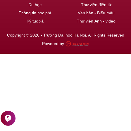
Du học
Thư viện điện tử
Thông tin học phí
Văn bản - Biểu mẫu
Ký túc xá
Thư viện Ảnh - video
Copyright © 2026 - Trường Đại học Hà Nội. All Rights Reserved
Powered by
contact_support