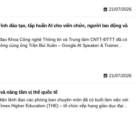
21/07/2026
calendar_month
ình đào tạo, tâp huấn AI cho viên chức, người lao động và 
 đạo Khoa Công nghệ Thông tin và Trung tâm CNTT-ĐTTT đã có 
ông cùng ông Trần Bùi Xuân – Google AI Speaker & Trainer...
21/07/2026
calendar_month
à nâng tầm vị thế quốc tế
ện lãnh đạo các phòng ban chuyên môn đã có buổi làm việc với 
mes Higher Education (THE) – tổ chức xếp hạng giáo dục đại...