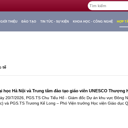
GIỚI THIỆU
ĐÀO TẠO
TIN TỨC - SỰ KIỆN
KHOA HỌC - CÔNG NGHỆ
HỢP T
 tế
i học Hà Nội và Trung tâm đào tạo giáo viên UNESCO Thượng Hải
y 20/7/2026, PGS.TS Chu Tiểu Hổ - Giám đốc Dự án khu vực Đông Na
c) và PGS.TS Trương Kế Long – Phó Viện trưởng Học viện Giáo dục Qu