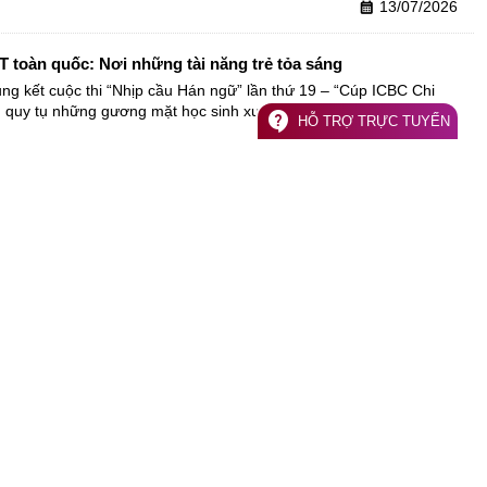
13/07/2026
calendar_month
 toàn quốc: Nơi những tài năng trẻ tỏa sáng
g kết cuộc thi “Nhịp cầu Hán ngữ” lần thứ 19 – “Cúp ICBC Chi 
quy tụ những gương mặt học sinh xuất sắc nhất từ mọi miền...
contact_support
HỖ TRỢ TRỰC TUYẾN
24/05/2026
calendar_month
a và nghệ thuật Việt Nam – Nhật Bản
26 đã chính thức khai mạc tại Trường Đại học Hà Nội, đánh 
a của khoảng 25 nghệ sĩ đến từ Nhật Bản. Sự kiện do Trường...
06/03/2026
calendar_month