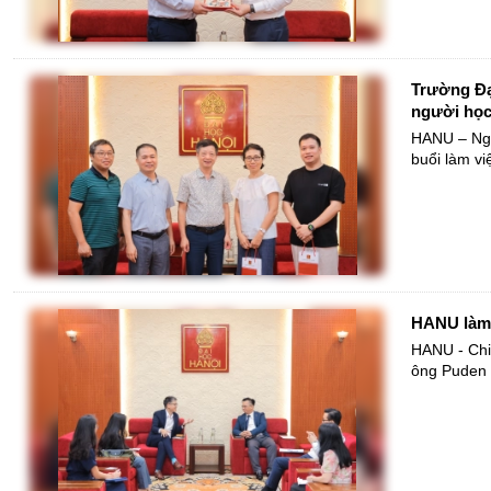
Trường Đại
người họ
HANU – Ngà
buổi làm vi
HANU làm v
HANU - Chi
ông Puden T