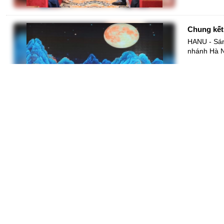
Chung kết 
HANU - Sáng
nhánh Hà Nộ
Triển lãm 
HANU - Sán
dấu một sự 