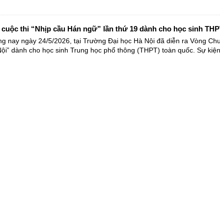
cuộc thi “Nhịp cầu Hán ngữ” lần thứ 19 dành cho học sinh THPT
 nay ngày 24/5/2026, tại Trường Đại học Hà Nội đã diễn ra Vòng Chun
i” dành cho học sinh Trung học phổ thông (THPT) toàn quốc. Sự kiện 
Quốc tế Nghệ thuật Nhật Bản năm 2026: Cầu nối giao lưu văn hó
g nay ngày 06/03/2026, Triển lãm Quốc tế Nghệ thuật Nhật Bản năm 20
kiện văn hóa nổi bật trong dịp đầu xuân năm Bính Ngọ, với sự tham gi