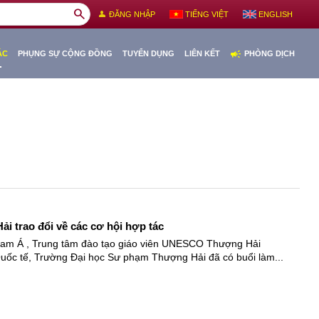
search
person
ĐĂNG NHẬP
TIẾNG VIỆT
ENGLISH
campaign
ÁC
PHỤNG SỰ CỘNG ĐỒNG
TUYỂN DỤNG
LIÊN KẾT
PHÒNG DỊCH
 trao đổi về các cơ hội hợp tác
m Á , Trung tâm đào tạo giáo viên UNESCO Thượng Hải 
ốc tế, Trường Đại học Sư phạm Thượng Hải đã có buổi làm...