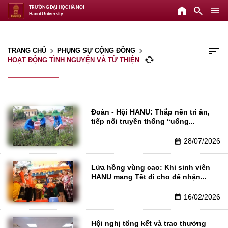
home
search
menu
TRƯỜNG ĐẠI HỌC HÀ NỘI
Hanoi University
sort
TRANG CHỦ
PHỤNG SỰ CỘNG ĐỒNG
arrow_forward_ios
arrow_forward_ios
cached
HOẠT ĐỘNG TÌNH NGUYỆN VÀ TỪ THIỆN
Đoàn - Hội HANU: Thắp nến tri ân, 
tiếp nối truyền thống “uống...
28/07/2026
calendar_month
Lửa hồng vùng cao: Khi sinh viên 
HANU mang Tết đi cho để nhận...
16/02/2026
calendar_month
Hội nghị tổng kết và trao thưởng 