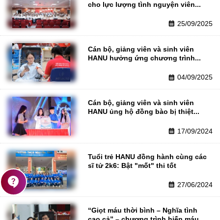
cho lực lượng tình nguyện viên...
25/09/2025
calendar_month
Cán bộ, giảng viên và sinh viên 
HANU hưởng ứng chương trình...
04/09/2025
calendar_month
Cán bộ, giảng viên và sinh viên 
HANU ủng hộ đồng bào bị thiệt...
17/09/2024
calendar_month
Tuổi trẻ HANU đồng hành cùng các 
sĩ tử 2k6: Bật "mốt" thi tốt
contact_support
27/06/2024
calendar_month
“Giọt máu thời bình – Nghĩa tình 
cao cả” – chương trình hiến máu...