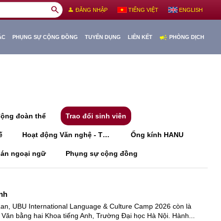
search
person
ĐĂNG NHẬP
TIẾNG VIỆT
ENGLISH
campaign
ÁC
PHỤNG SỰ CỘNG ĐỒNG
TUYỂN DỤNG
LIÊN KẾT
PHÒNG DỊCH
động đoàn thể
Trao đổi sinh viên
ế
Hoạt động Văn nghệ - Thể thao
Ống kính HANU
 án ngoại ngữ
Phụng sự cộng đồng
nh
Lan, UBU International Language & Culture Camp 2026 còn là 
Văn bằng hai Khoa tiếng Anh, Trường Đại học Hà Nội. Hành...