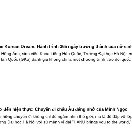
he Korean Dream: Hành trình 365 ngày trưởng thành của nữ si
 Hồng Ánh, sinh viên Khoa t iếng Hàn Quốc, Trường Đại học Hà Nội, m
àn Quốc (GKS) danh giá không chỉ là một chương trình trao đổi quốc tế
ơ đến hiện thực: Chuyến đi châu Âu đáng nhớ của Minh Ngọc
hững chuyến đi không chỉ để ngắm nhìn thế giới, mà là để đập vỡ lớp 
ng Đại học Hà Nội với sứ mệnh vĩ đại "HANU brings you to the world," 