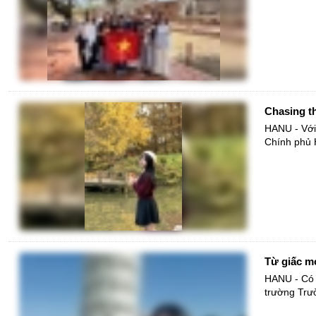
Chasing t
HANU - Với
Chính phủ H
Từ giấc m
HANU - Có n
trường Trườ