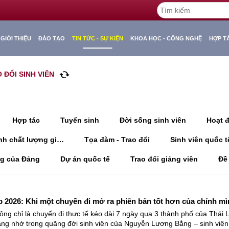
GIỚI THIỆU
ĐÀO TẠO
TIN TỨC - SỰ KIỆN
KHOA HỌC - CÔNG NGHỆ
HỢP T
cached
 ĐỔI SINH VIÊN
Hợp tác
Tuyển sinh
Đời sống sinh viên
Hoạt 
Kiểm định chất lượng giáo dục
Tọa đàm - Trao đổi
Sinh viên quốc t
g của Đảng
Dự án quốc tế
Trao đổi giảng viên
Đề
2026: Khi một chuyến đi mở ra phiên bản tốt hơn của chính mì
g chỉ là chuyến đi thực tế kéo dài 7 ngày qua 3 thành phố của Thái 
ng nhớ trong quãng đời sinh viên của Nguyễn Lương Bằng – sinh viên 