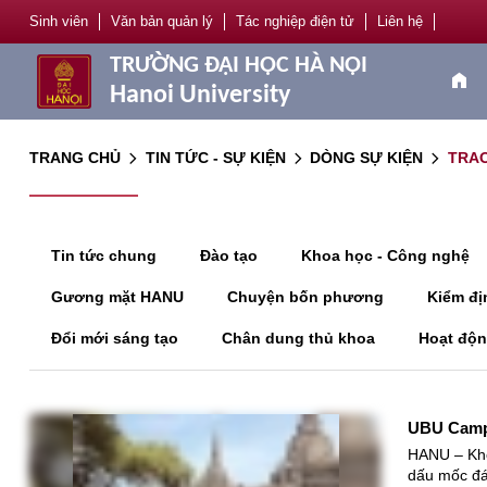
Sinh viên
Văn bản quản lý
Tác nghiệp điện tử
Liên hệ
TRƯỜNG ĐẠI HỌC HÀ NỘI
home
Hanoi University
TRANG CHỦ
TIN TỨC - SỰ KIỆN
DÒNG SỰ KIỆN
TRAO
arrow_forward_ios
arrow_forward_ios
arrow_forward_ios
Tin tức chung
Đào tạo
Khoa học - Công nghệ
Gương mặt HANU
Chuyện bốn phương
Đổi mới sáng tạo
Chân dung thủ khoa
Hoạt độn
UBU Camp 
HANU – Khôn
dấu mốc đá