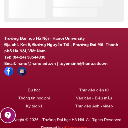
Trường Đại học Hà Nội - Hanoi University
Địa chỉ: Km 9, Đường Nguyễn Trãi, Phường Đại Mỗ, Thành
phố Hà Nội, Việt Nam.
Tel: (84-24) 38544338
Email: hanu@hanu.edu.vn | tuyensinh@hanu.edu.vn
Du học
Thư viện điện tử
Thông tin học phí
Văn bản - Biểu mẫu
Ký túc xá
Thư viện Ảnh - video
contact_support
Copyright © 2026 - Trường Đại học Hà Nội. All Rights Reserved
Powered by