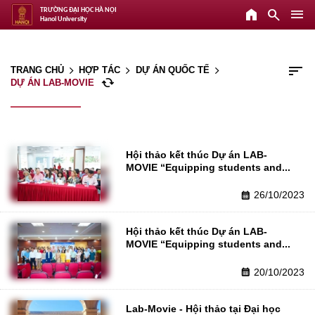
home
search
menu
TRƯỜNG ĐẠI HỌC HÀ NỘI
Hanoi University
sort
TRANG CHỦ
HỢP TÁC
DỰ ÁN QUỐC TẾ
arrow_forward_ios
arrow_forward_ios
arrow_forward_ios
cached
DỰ ÁN LAB-MOVIE
Hội thảo kết thúc Dự án LAB-
MOVIE “Equipping students and...
26/10/2023
calendar_month
Hội thảo kết thúc Dự án LAB-
MOVIE “Equipping students and...
20/10/2023
calendar_month
Lab-Movie - Hội thảo tại Đại học 