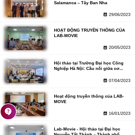
Salamanca – Tây Ban Nha
29/06/2023
calendar_month
HOẠT ĐỘNG TRUYỀN THÔNG CỦA 
LAB-MOVIE
20/05/2023
calendar_month
Hội thảo tại Trường Đại học Công 
Nghiệp Hà Nội: Cầu nối giữa cơ...
07/04/2023
calendar_month
Hoạt động truyền thông của LAB-
MOVE
contact_support
16/01/2023
calendar_month
Lab-Movie - Hội thảo tại Đại học 
Nguyễn Tất Thành – Thành phố...