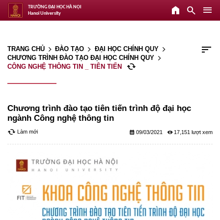
home
search
menu
TRƯỜNG ĐẠI HỌC HÀ NỘI
Hanoi University
sort
TRANG CHỦ
ĐÀO TẠO
ĐẠI HỌC CHÍNH QUY
arrow_forward_ios
arrow_forward_ios
arrow_forward_ios
CHƯƠNG TRÌNH ĐÀO TẠO ĐẠI HỌC CHÍNH QUY
arrow_forward_ios
cached
CÔNG NGHỆ THÔNG TIN _ TIÊN TIẾN
Chương trình đào tạo tiên tiến trình độ đại học
ngành Công nghệ thông tin
cached
Làm mới
calendar_month
remove_red_eye
09/03/2021
17,151