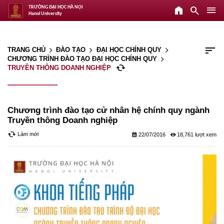
home
search
menu
TRƯỜNG ĐẠI HỌC HÀ NỘI
Hanoi University
sort
TRANG CHỦ
ĐÀO TẠO
ĐẠI HỌC CHÍNH QUY
arrow_forward_ios
arrow_forward_ios
arrow_forward_ios
CHƯƠNG TRÌNH ĐÀO TẠO ĐẠI HỌC CHÍNH QUY
arrow_forward_ios
cached
TRUYỀN THÔNG DOANH NGHIỆP
Chương trình đào tạo cử nhân hệ chính quy ngành
Truyền thông Doanh nghiệp
cached
Làm mới
calendar_month
remove_red_eye
22/07/2016
18,761