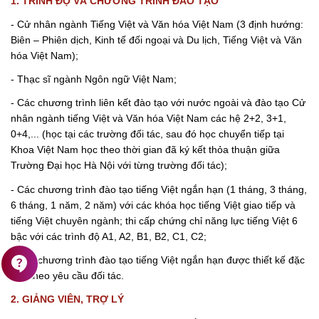
1. TRÌNH ĐỘ VÀ CHƯƠNG TRÌNH ĐÀO TẠO
- Cử nhân ngành Tiếng Việt và Văn hóa Việt Nam (3 định hướng:
Biên – Phiên dịch, Kinh tế đối ngoại và Du lịch, Tiếng Việt và Văn
hóa Việt Nam);
- Thạc sĩ ngành Ngôn ngữ Việt Nam;
- Các chương trình liên kết đào tạo với nước ngoài và đào tạo Cử
nhân ngành tiếng Việt và Văn hóa Việt Nam các hệ 2+2, 3+1,
0+4,... (học tại các trường đối tác, sau đó học chuyển tiếp tại
Khoa Việt Nam học theo thời gian đã ký kết thỏa thuận giữa
Trường Đại học Hà Nội với từng trường đối tác);
- Các chương trình đào tạo tiếng Việt ngắn hạn (1 tháng, 3 tháng,
6 tháng, 1 năm, 2 năm) với các khóa học tiếng Việt giao tiếp và
tiếng Việt chuyên ngành; thi cấp chứng chỉ năng lực tiếng Việt 6
bậc với các trình độ A1, A2, B1, B2, C1, C2;
contact_support
- Các chương trình đào tạo tiếng Việt ngắn hạn được thiết kế đặc
biệt theo yêu cầu đối tác.
2. GIẢNG VIÊN, TRỢ LÝ