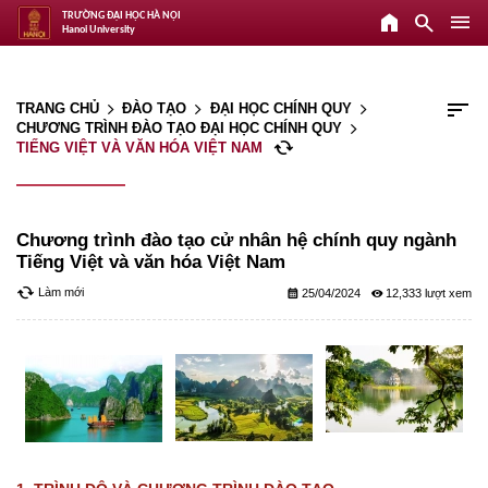
home
search
menu
TRƯỜNG ĐẠI HỌC HÀ NỘI
Hanoi University
sort
TRANG CHỦ
ĐÀO TẠO
ĐẠI HỌC CHÍNH QUY
arrow_forward_ios
arrow_forward_ios
arrow_forward_ios
CHƯƠNG TRÌNH ĐÀO TẠO ĐẠI HỌC CHÍNH QUY
arrow_forward_ios
cached
TIẾNG VIỆT VÀ VĂN HÓA VIỆT NAM
Chương trình đào tạo cử nhân hệ chính quy ngành
Tiếng Việt và văn hóa Việt Nam
cached
Làm mới
calendar_month
remove_red_eye
25/04/2024
12,333