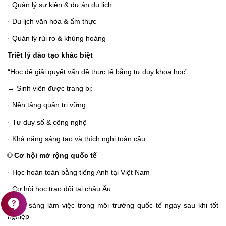
·
Quản lý sự kiện & dự án du lịch
·
Du lịch văn hóa & ẩm thực
·
Quản lý rủi ro & khủng hoảng
Triết lý đào tạo khác biệt
“Học để giải quyết vấn đề thực tế bằng tư duy khoa học”
→ Sinh viên được trang bị:
·
Nền tảng quản trị vững
·
Tư duy số & công nghệ
·
Khả năng sáng tạo và thích nghi toàn cầu
🌐
Cơ hội mở rộng quốc tế
·
Học hoàn toàn bằng tiếng Anh tại Việt Nam
·
Cơ hội học trao đổi tại châu Âu
contact_support
·
Sẵn sàng làm việc trong môi trường quốc tế ngay sau khi tốt
nghiệp