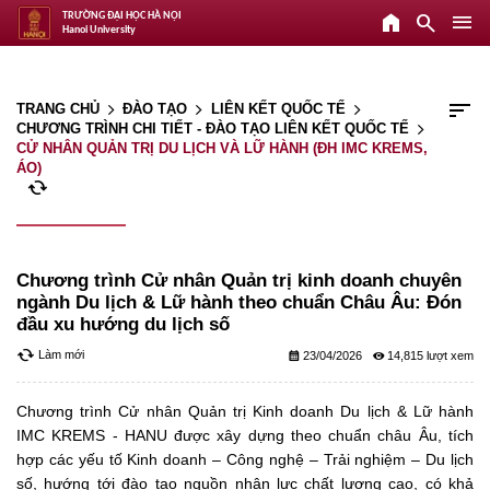
home
search
menu
TRƯỜNG ĐẠI HỌC HÀ NỘI
Hanoi University
sort
TRANG CHỦ
ĐÀO TẠO
LIÊN KẾT QUỐC TẾ
arrow_forward_ios
arrow_forward_ios
arrow_forward_ios
CHƯƠNG TRÌNH CHI TIẾT - ĐÀO TẠO LIÊN KẾT QUỐC TẾ
arrow_forward_ios
CỬ NHÂN QUẢN TRỊ DU LỊCH VÀ LỮ HÀNH (ĐH IMC KREMS,
ÁO)
cached
Chương trình Cử nhân Quản trị kinh doanh chuyên
ngành Du lịch & Lữ hành theo chuẩn Châu Âu: Đón
đầu xu hướng du lịch số
cached
Làm mới
calendar_month
remove_red_eye
23/04/2026
14,815
Chương trình Cử nhân Quản trị Kinh doanh Du lịch & Lữ hành
IMC KREMS - HANU được xây dựng theo chuẩn châu Âu, tích
hợp các yếu tố Kinh doanh – Công nghệ – Trải nghiệm – Du lịch
số, hướng tới đào tạo nguồn nhân lực chất lượng cao, có khả