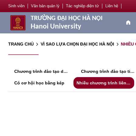
Sinh viên
Văn bản quản lý
Tác nghiệp điện tử
Liên hệ
TRƯỜNG ĐẠI HỌC HÀ NỘI
home
Hanoi University
TRANG CHỦ
VÌ SAO LỰA CHỌN ĐẠI HỌC HÀ NỘI
NHIỀU
arrow_forward_ios
arrow_forward_ios
Chương trình đào tạo dạy bằng Ngoại ngữ
Chương trình đào tạo tiên tiến của nước ngoài
Có cơ hội học bằng kép
Nhiều chương trình liên kết đào tạo quốc tế