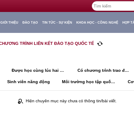
GIỚI THIỆU
ĐÀO TẠO
TIN TỨC - SỰ KIỆN
KHOA HỌC - CÔNG NGHỆ
HỢP T
cached
 CHƯƠNG TRÌNH LIÊN KẾT ĐÀO TẠO QUỐC TẾ
Được học cùng lúc hai chương trình
Có chương trình trao đổi với nước ngoài
Sinh viên năng động
Môi trường học tập quốc tế đa văn hoá, thân thiện
search_off
Hiện chuyên mục này chưa có thông tin/bài viết.