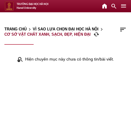
home
search
menu
TRƯỜNG ĐẠI HỌC HÀ NỘI
Hanoi University
sort
TRANG CHỦ
VÌ SAO LỰA CHỌN ĐẠI HỌC HÀ NỘI
arrow_forward_ios
arrow_forward_ios
cached
CƠ SỞ VẬT CHẤT XANH, SẠCH, ĐẸP, HIỆN ĐẠI
search_off
Hiện chuyên mục này chưa có thông tin/bài viết.