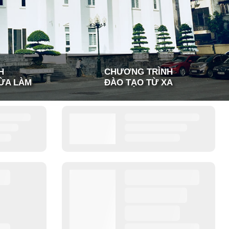
H
CHƯƠNG TRÌNH
ỪA LÀM
ĐÀO TẠO TỪ XA