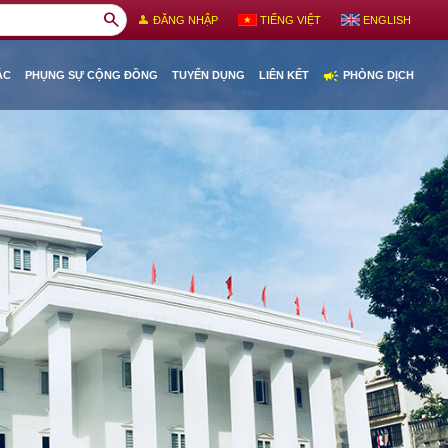
search
person
ĐĂNG NHẬP
TIẾNG VIỆT
ENGLISH
campaign
ÁC
PHỤNG SỰ CỘNG ĐỒNG
TUYỂN DỤNG
LIÊN KẾT
PHÒNG DỊCH