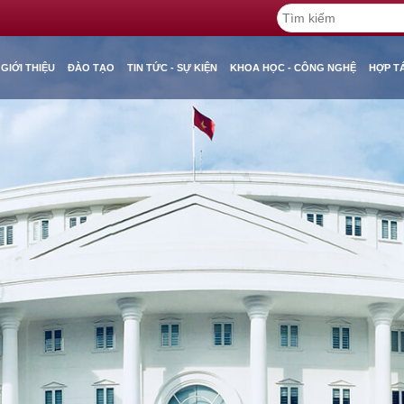
GIỚI THIỆU
ĐÀO TẠO
TIN TỨC - SỰ KIỆN
KHOA HỌC - CÔNG NGHỆ
HỢP T