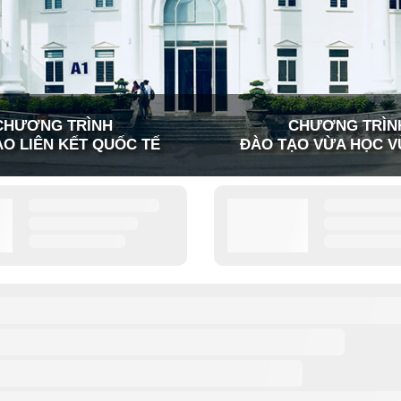
CHƯƠNG TRÌNH
CHƯƠNG TRÌN
O LIÊN KẾT QUỐC TẾ
ĐÀO TẠO VỪA HỌC V