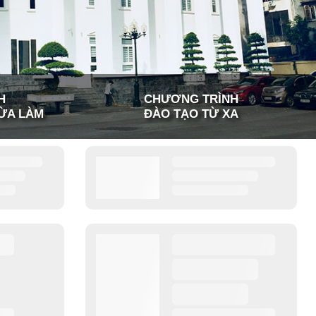
H
CHƯƠNG TRÌNH
ỪA LÀM
ĐÀO TẠO TỪ XA