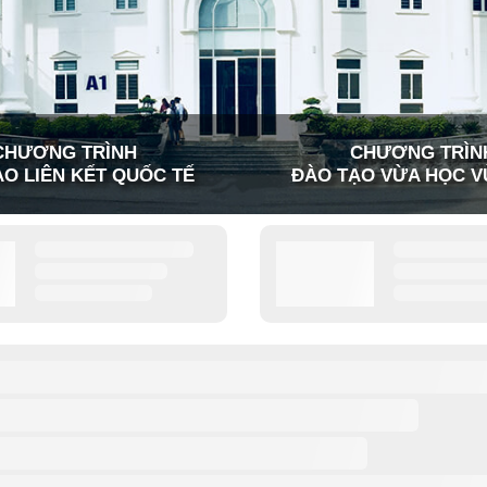
CHƯƠNG TRÌNH
CHƯƠNG TRÌN
O LIÊN KẾT QUỐC TẾ
ĐÀO TẠO VỪA HỌC V