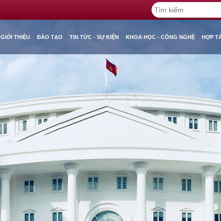
GIỚI THIỆU
ĐÀO TẠO
TIN TỨC - SỰ KIỆN
KHOA HỌC - CÔNG NGHỆ
HỢP T