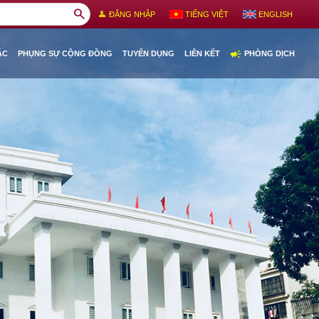
search
person
ĐĂNG NHẬP
TIẾNG VIỆT
ENGLISH
campaign
ÁC
PHỤNG SỰ CỘNG ĐỒNG
TUYỂN DỤNG
LIÊN KẾT
PHÒNG DỊCH