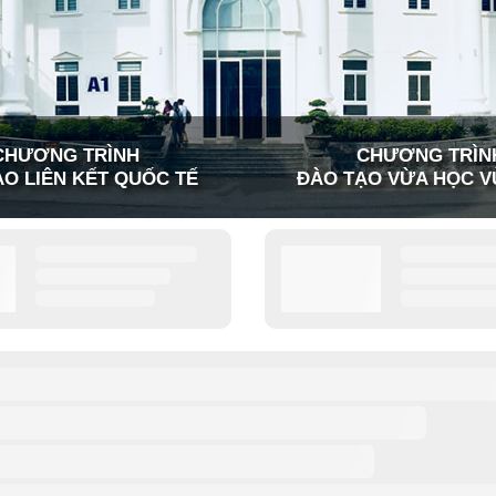
CHƯƠNG TRÌNH
CHƯƠNG TRÌN
O LIÊN KẾT QUỐC TẾ
ĐÀO TẠO VỪA HỌC V