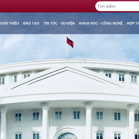
GIỚI THIỆU
ĐÀO TẠO
TIN TỨC - SỰ KIỆN
KHOA HỌC - CÔNG NGHỆ
HỢP T