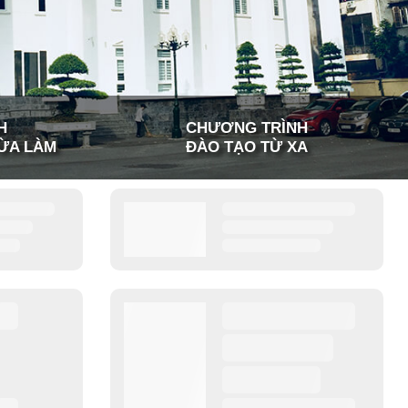
H
CHƯƠNG TRÌNH
ỪA LÀM
ĐÀO TẠO TỪ XA