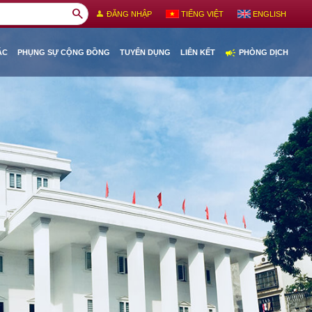
search
person
ĐĂNG NHẬP
TIẾNG VIỆT
ENGLISH
campaign
ÁC
PHỤNG SỰ CỘNG ĐỒNG
TUYỂN DỤNG
LIÊN KẾT
PHÒNG DỊCH