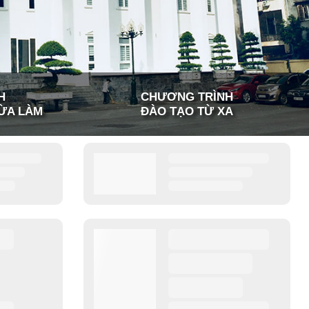
H
CHƯƠNG TRÌNH
ỪA LÀM
ĐÀO TẠO TỪ XA