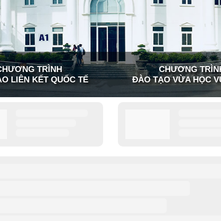
CHƯƠNG TRÌNH
CHƯƠNG TRÌN
O LIÊN KẾT QUỐC TẾ
ĐÀO TẠO VỪA HỌC V