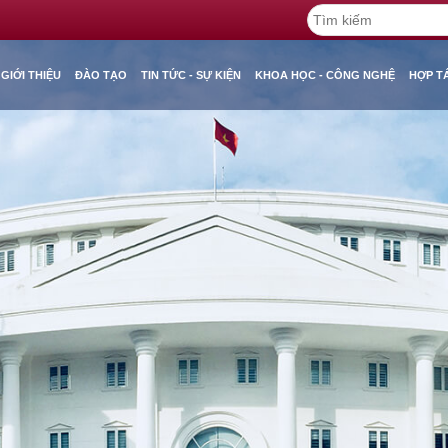
GIỚI THIỆU
ĐÀO TẠO
TIN TỨC - SỰ KIỆN
KHOA HỌC - CÔNG NGHỆ
HỢP T