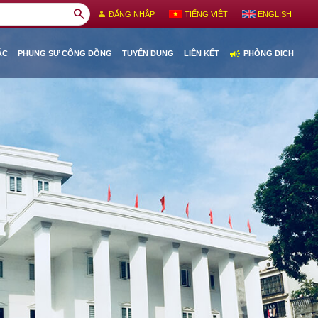
search
person
ĐĂNG NHẬP
TIẾNG VIỆT
ENGLISH
campaign
ÁC
PHỤNG SỰ CỘNG ĐỒNG
TUYỂN DỤNG
LIÊN KẾT
PHÒNG DỊCH