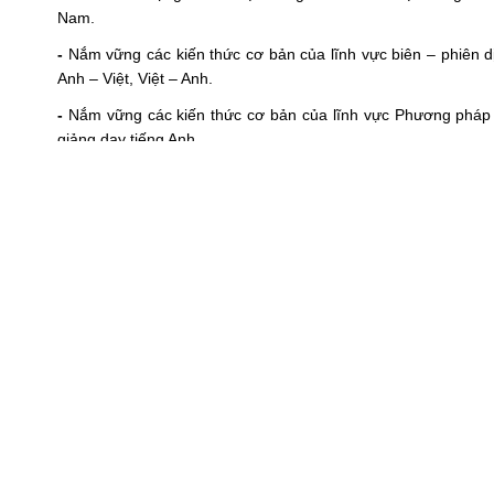
Nam.
-
Nắm vững các kiến thức cơ bản của lĩnh vực biên – phiên dị
Anh – Việt, Việt – Anh.
-
Nắm vững các kiến thức cơ bản của lĩnh vực Phương pháp g
giảng dạy tiếng Anh.
-
Hiểu biết cơ bản về văn hóa xã hội của một số nước nói tiến
Nam, góp phần phát triển khả năng thích nghi, hòa đồng nhan
- Phát triển năng lực tự học, tạo tiền đề cho việc học tập,
năng nghề nghiệp cần thiết để có thể đảm nhận công việc tron
môn khác.
2. Chuẩn đầu ra
Sau khi tốt nghiệp, người học có một số kiến thức, kỹ năng tiê
2.1. Kiến thức
- Kiến thức chung của ngành Ngôn ngữ Anh:
- Vận dụng kiến thức thực hành tiếng Anh để phục vụ cho c
được kiến thức và lý luận cơ bản về Ngữ âm học, Từ vựng học