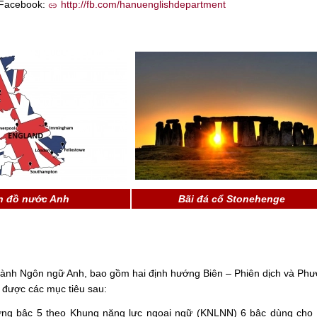
 Facebook:
http://fb.com/hanuenglishdepartment
n đồ nước Anh
Bãi đá cổ Stonehenge
ngành Ngôn ngữ Anh, bao gồm hai định hướng Biên – Phiên dịch và Ph
t được các mục tiêu sau:
ơng bậc 5 theo Khung năng lực ngoại ngữ (KNLNN) 6 bậc dùng cho 