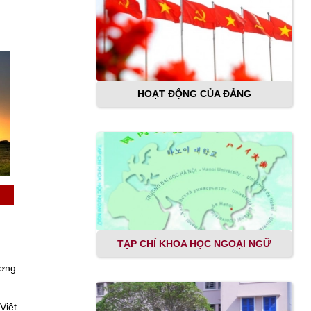
HOẠT ĐỘNG CỦA ĐẢNG
TẠP CHÍ KHOA HỌC NGOẠI NGỮ
ương
Việt