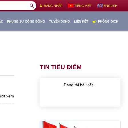
search
person
ĐĂNG NHẬP
TIẾNG VIỆT
ENGLISH
campaign
ÁC
PHỤNG SỰ CỘNG ĐỒNG
TUYỂN DỤNG
LIÊN KẾT
PHÒNG DỊCH
TIN TIÊU ĐIỂM
Đang tải bài viết...