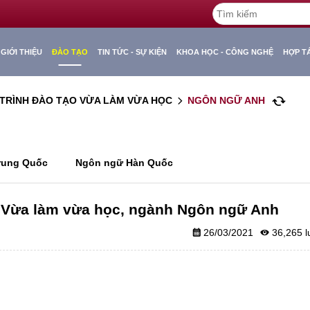
GIỚI THIỆU
ĐÀO TẠO
TIN TỨC - SỰ KIỆN
KHOA HỌC - CÔNG NGHỆ
HỢP T
cached
TRÌNH ĐÀO TẠO VỪA LÀM VỪA HỌC
NGÔN NGỮ ANH
arrow_forward_ios
rung Quốc
Ngôn ngữ Hàn Quốc
hệ Vừa làm vừa học, ngành Ngôn ngữ Anh
26/03/2021
36,265
calendar_month
remove_red_eye