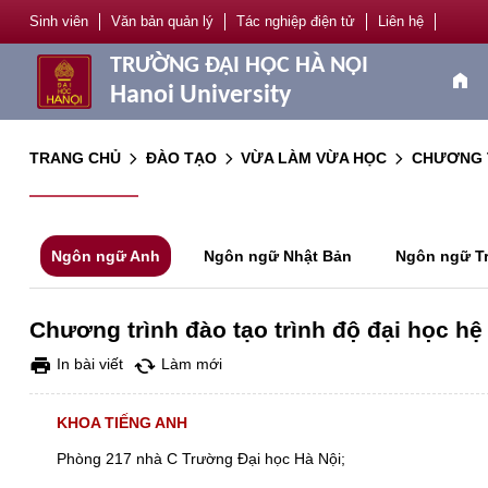
Sinh viên
Văn bản quản lý
Tác nghiệp điện tử
Liên hệ
TRƯỜNG ĐẠI HỌC HÀ NỘI
home
Hanoi University
TRANG CHỦ
ĐÀO TẠO
VỪA LÀM VỪA HỌC
CHƯƠNG 
arrow_forward_ios
arrow_forward_ios
arrow_forward_ios
Ngôn ngữ Anh
Ngôn ngữ Nhật Bản
Ngôn ngữ T
Chương trình đào tạo trình độ đại học 
print
cached
In bài viết
Làm mới
KHOA TIẾNG ANH
Phòng 217 nhà C Trường Đại học Hà Nội;