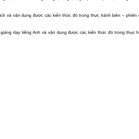
ch và vận dụng được các kiến thức đó trong thực hành biên – phiên 
iảng dạy tiếng Anh và vận dụng được các kiến thức đó trong thực 
g Anh, điển hình là các nước Anh, Úc, Mỹ cũng như văn hóa xã hội của 
h với môi trường đa văn hóa.
 nghiên cứu chuyên sâu ở bậc học cao hơn, tích lũy những phẩm chất v
g lĩnh vực biên – phiên dịch, giảng dạy tiếng Anh và các lĩnh vực ch
u biểu như sau:
ác hoạt động giao tiếp hàng ngày cũng như trong chuyên môn; trình
, Ngữ pháp học tiếng Anh, phân tích các đơn vị cấu thành văn bản và 