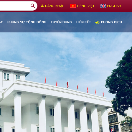
search
person
ĐĂNG NHẬP
TIẾNG VIỆT
ENGLISH
campaign
ÁC
PHỤNG SỰ CỘNG ĐỒNG
TUYỂN DỤNG
LIÊN KẾT
PHÒNG DỊCH