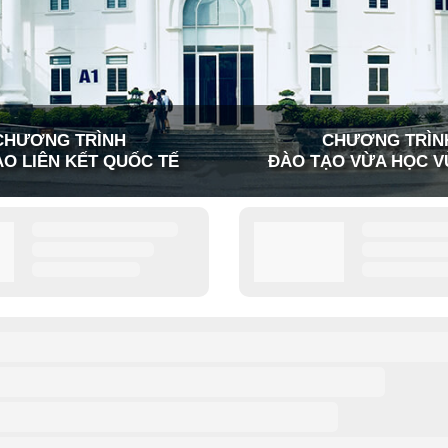
CHƯƠNG TRÌNH
CHƯƠNG TRÌN
O LIÊN KẾT QUỐC TẾ
ĐÀO TẠO VỪA HỌC V