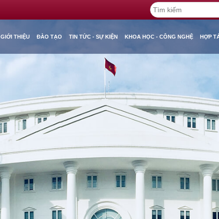
GIỚI THIỆU
ĐÀO TẠO
TIN TỨC - SỰ KIỆN
KHOA HỌC - CÔNG NGHỆ
HỢP T