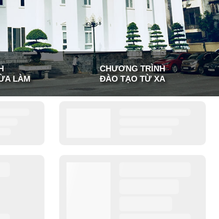
H
CHƯƠNG TRÌNH
ỪA LÀM
ĐÀO TẠO TỪ XA