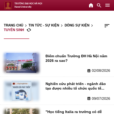
home
search
menu
TRƯỜNG ĐẠI HỌC HÀ NỘI
Hanoi University
sort
TRANG CHỦ
TIN TỨC - SỰ KIỆN
DÒNG SỰ KIỆN
arrow_forward_ios
arrow_forward_ios
arrow_forward_ios
cached
TUYỂN SINH
Điểm chuẩn Trường ĐH Hà Nội năm 
2026 ra sao?
02/08/2026
calendar_month
Nghiên cứu phát triển - ngành đào 
tạo được nhiều tổ chức quốc tế...
09/07/2026
calendar_month
"Học tiếng Italia ra trường có dễ 