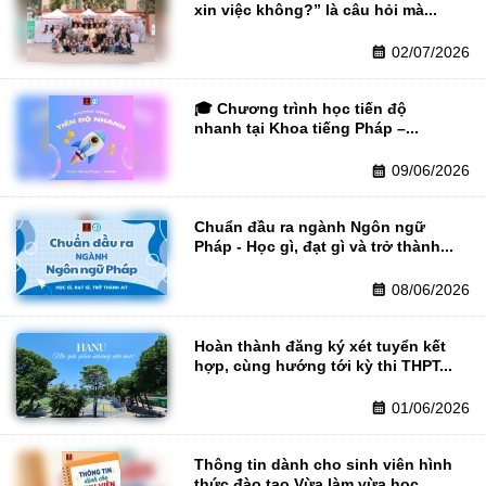
xin việc không?” là câu hỏi mà...
02/07/2026
calendar_month
🎓 Chương trình học tiến độ 
nhanh tại Khoa tiếng Pháp –...
09/06/2026
calendar_month
Chuẩn đầu ra ngành Ngôn ngữ 
Pháp - Học gì, đạt gì và trở thành...
08/06/2026
calendar_month
Hoàn thành đăng ký xét tuyển kết 
hợp, cùng hướng tới kỳ thi THPT...
01/06/2026
calendar_month
Thông tin dành cho sinh viên hình 
thức đào tạo Vừa làm vừa học