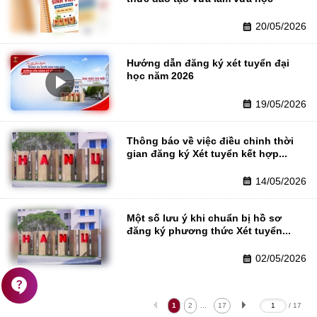
20/05/2026
calendar_month
Hướng dẫn đăng ký xét tuyển đại 
play_arrow
học năm 2026
19/05/2026
calendar_month
Thông báo về việc điều chỉnh thời 
gian đăng ký Xét tuyển kết hợp...
14/05/2026
calendar_month
Một số lưu ý khi chuẩn bị hồ sơ 
đăng ký phương thức Xét tuyển...
02/05/2026
calendar_month
contact_support
arrow_left
arrow_right
1
2
...
17
1