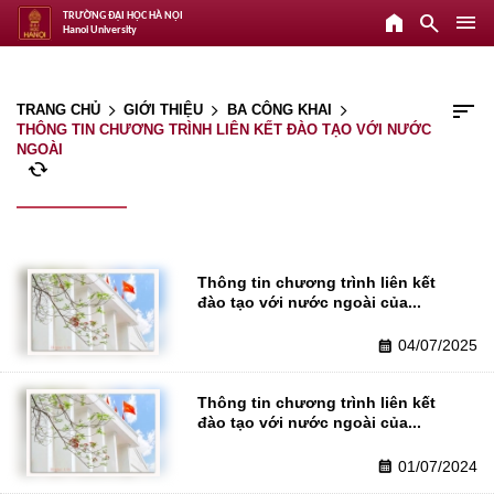
home
search
menu
TRƯỜNG ĐẠI HỌC HÀ NỘI
Hanoi University
sort
TRANG CHỦ
GIỚI THIỆU
BA CÔNG KHAI
arrow_forward_ios
arrow_forward_ios
arrow_forward_ios
THÔNG TIN CHƯƠNG TRÌNH LIÊN KẾT ĐÀO TẠO VỚI NƯỚC
NGOÀI
cached
Thông tin chương trình liên kết 
đào tạo với nước ngoài của...
04/07/2025
calendar_month
Thông tin chương trình liên kết 
đào tạo với nước ngoài của...
01/07/2024
calendar_month