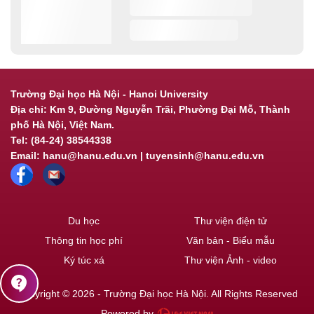
Trường Đại học Hà Nội - Hanoi University
Địa chỉ: Km 9, Đường Nguyễn Trãi, Phường Đại Mỗ, Thành
phố Hà Nội, Việt Nam.
Tel: (84-24) 38544338
Email: hanu@hanu.edu.vn | tuyensinh@hanu.edu.vn
Du học
Thư viện điện tử
Thông tin học phí
Văn bản - Biểu mẫu
Ký túc xá
Thư viện Ảnh - video
contact_support
Copyright © 2026 - Trường Đại học Hà Nội. All Rights Reserved
Powered by